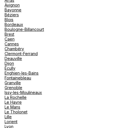
Arras
nou
Avignon
Océan 
A
Bayonne
Béziers
Agence de Voyages Club Med
Blois
Rouen
Bordeaux
Boulogne-Billancourt
47 Rue Grand Pont 76000 Rouen
Brest
Caen
Ouvert
de 10:00 à 13:00, de 14:00 à 18:00
Cannes
Chambéry
Clermont-Ferrand
Rendez-vous
Deauville
Dijon
Écully
Enghien-les-Bains
Voir plus
Fontainebleau
Granville
Grenoble
Issy-les-Moulineaux
La Rochelle
Le Havre
Le Mans
Le Tholonet
Lille
Lorient
Lyon