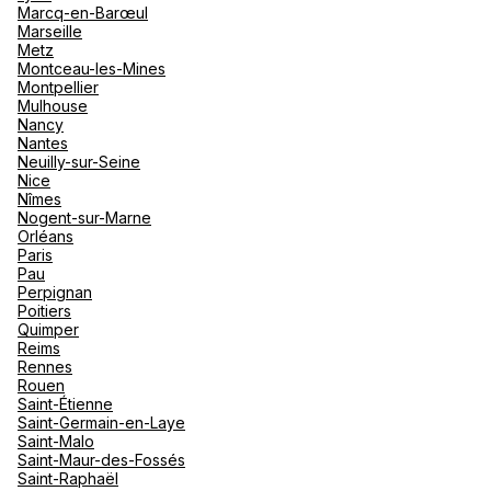
Marcq-en-Barœul
Marseille
Metz
Montceau-les-Mines
Montpellier
Mulhouse
Nancy
Nantes
Neuilly-sur-Seine
Nice
Nîmes
Nogent-sur-Marne
Orléans
Paris
Pau
Perpignan
Poitiers
Quimper
Reims
Rennes
Rouen
Saint-Étienne
Saint-Germain-en-Laye
Saint-Malo
Saint-Maur-des-Fossés
Saint-Raphaël