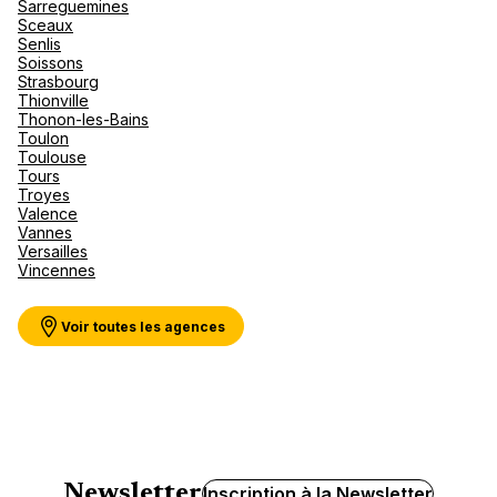
Sarreguemines
Sceaux
Senlis
Soissons
Strasbourg
Thionville
Thonon-les-Bains
Toulon
Toulouse
Tours
Troyes
Valence
Vannes
Versailles
Vincennes
Voir toutes les agences
Newsletter
Inscription à la Newsletter