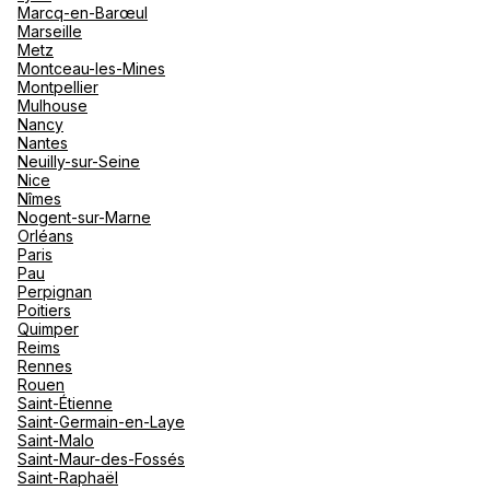
Marcq-en-Barœul
Marseille
Metz
Montceau-les-Mines
Montpellier
Mulhouse
Nancy
Nantes
Neuilly-sur-Seine
Nice
Nîmes
Nogent-sur-Marne
Orléans
Paris
Pau
Perpignan
Poitiers
Quimper
Reims
Rennes
Rouen
Saint-Étienne
Saint-Germain-en-Laye
Saint-Malo
Saint-Maur-des-Fossés
Saint-Raphaël