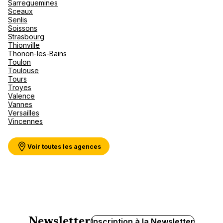
Sarreguemines
Sceaux
Senlis
Soissons
Strasbourg
Thionville
Thonon-les-Bains
Toulon
Toulouse
Tours
Troyes
Valence
Vannes
Versailles
Vincennes
Voir toutes les agences
Newsletter
Inscription à la Newsletter