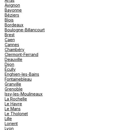
Arras
nou
Avignon
Océan 
A
Bayonne
Béziers
Blois
Bordeaux
Boulogne-Billancourt
Brest
Caen
Cannes
Chambéry
Clermont-Ferrand
Deauville
Dijon
Écully
Enghien-les-Bains
Fontainebleau
Granville
Grenoble
Issy-les-Moulineaux
La Rochelle
Le Havre
Le Mans
Le Tholonet
Lille
Lorient
Lyon