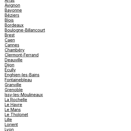
Arras
nou
Avignon
Océan 
A
Bayonne
Béziers
Blois
Bordeaux
Boulogne-Billancourt
Brest
Caen
Cannes
Chambéry
Clermont-Ferrand
Deauville
Dijon
Écully
Enghien-les-Bains
Fontainebleau
Granville
Grenoble
Issy-les-Moulineaux
La Rochelle
Le Havre
Le Mans
Le Tholonet
Lille
Lorient
Lyon