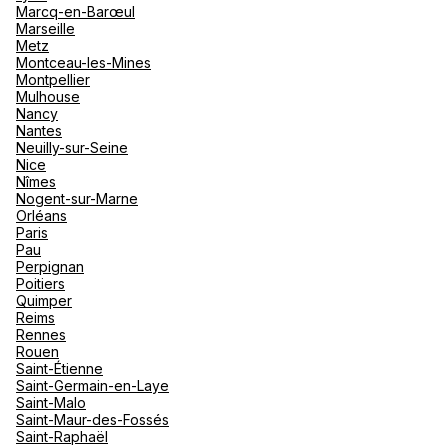
Marcq-en-Barœul
Marseille
Metz
Montceau-les-Mines
Montpellier
Mulhouse
Nancy
Nantes
Neuilly-sur-Seine
Nice
Nîmes
Nogent-sur-Marne
Orléans
Paris
Pau
Perpignan
Poitiers
Quimper
Reims
Rennes
Rouen
Saint-Étienne
Saint-Germain-en-Laye
Saint-Malo
Saint-Maur-des-Fossés
Saint-Raphaël