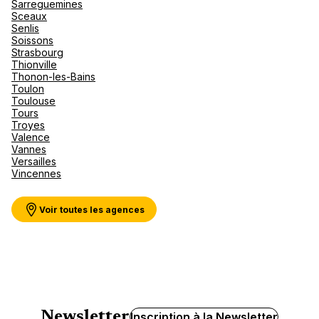
Sarreguemines
Sceaux
Senlis
Soissons
Strasbourg
Thionville
Thonon-les-Bains
Toulon
Toulouse
Tours
Troyes
Valence
Vannes
Versailles
Vincennes
Voir toutes les agences
Newsletter
Inscription à la Newsletter