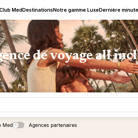
age all-inclusive
Club Med | Séjours Tout Compris haut de
 Club Med
Destinations
Notre gamme Luxe
Dernière minut
ence de voyage all inc
b Med
Agences partenaires