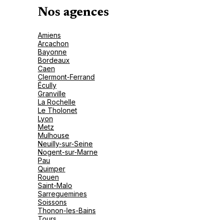
Nos agences
Amiens
Arcachon
Bayonne
Bordeaux
Caen
Clermont-Ferrand
Écully
Granville
La Rochelle
Le Tholonet
Lyon
Metz
Mulhouse
Neuilly-sur-Seine
Nogent-sur-Marne
Pau
Quimper
Rouen
Saint-Malo
Sarreguemines
Soissons
Thonon-les-Bains
Tours