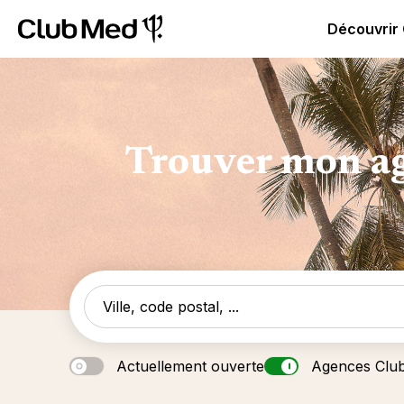
Club Med | Séjours Tout Compris haut de gamme ou voy
Découvrir
Trouver mon ag
Actuellement ouverte
Agences Clu