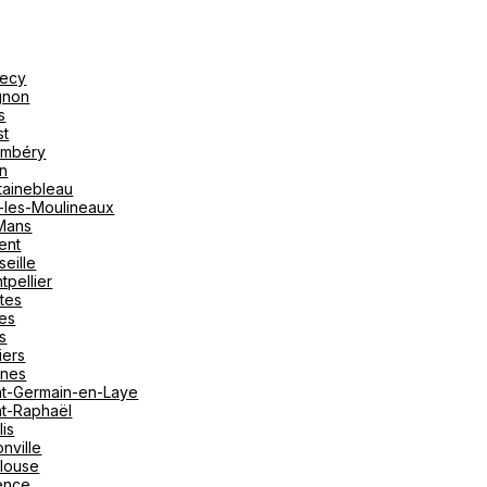
ecy
gnon
s
st
mbéry
on
tainebleau
y-les-Moulineaux
Mans
ent
seille
tpellier
tes
es
s
iers
nes
nt-Germain-en-Laye
nt-Raphaël
lis
nville
louse
ence