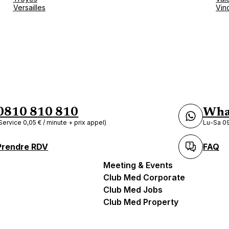
Versailles
Vin
0810 810 810
Wha
Service 0,05 € / minute + prix appel)
Lu-Sa 09
Prendre RDV
FAQ
Meeting & Events
Club Med Corporate
Club Med Jobs
Club Med Property