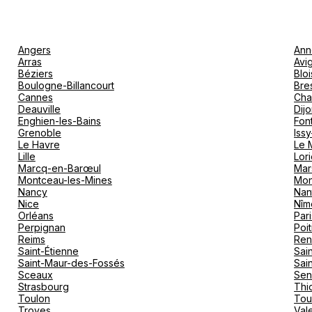
Angers
Ann
Arras
Avi
Béziers
Bloi
Boulogne-Billancourt
Bre
Cannes
Cha
Deauville
Dij
Enghien-les-Bains
Fon
Grenoble
Iss
Le Havre
Le 
Lille
Lori
Marcq-en-Barœul
Mar
Montceau-les-Mines
Mon
Nancy
Nan
Nice
Nîm
Orléans
Pari
Perpignan
Poit
Reims
Ren
Saint-Étienne
Sai
Saint-Maur-des-Fossés
Sai
Sceaux
Sen
Strasbourg
Thio
Toulon
Tou
Troyes
Val