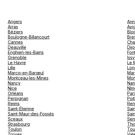
Angers
Ann
Arras
Avi
Béziers
Bloi
Boulogne-Billancourt
Bre
Cannes
Cha
Deauville
Dij
Enghien-les-Bains
Fon
Grenoble
Iss
Le Havre
Le 
Lille
Lori
Marcq-en-Barœul
Mar
Montceau-les-Mines
Mon
Nancy
Nan
Nice
Nîm
Orléans
Pari
Perpignan
Poit
Reims
Ren
Saint-Étienne
Sai
Saint-Maur-des-Fossés
Sai
Sceaux
Sen
Strasbourg
Thio
Toulon
Tou
Troyes
Val