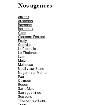
Nos agences
Amiens
Arcachon
Bayonne
Bordeaux
Caen
Clermont-Ferrand
Écully
Granville
La Rochelle
Le Tholonet
Lyon
Metz
Mulhouse
Neuilly-sur-Seine
Nogent-sur-Marne
Pau
Quimper
Rouen
Saint-Malo
Sarreguemines
Soissons
Thonon-les-Bains
Tours