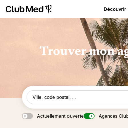
Club Med | Séjours Tout Compris haut de gamme ou voy
Découvrir
Trouver mon ag
Actuellement ouverte
Agences Clu