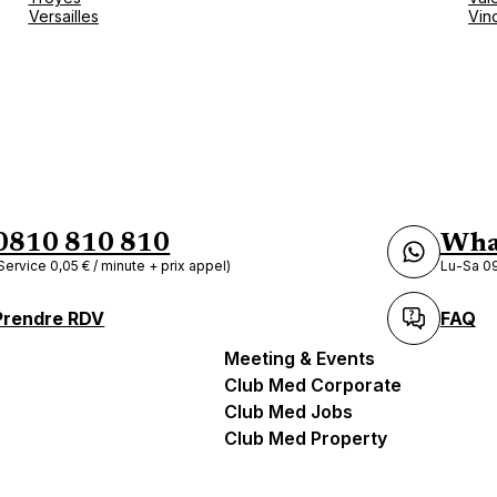
Versailles
Vin
0810 810 810
Wha
Service 0,05 € / minute + prix appel)
Lu-Sa 09
Prendre RDV
FAQ
Meeting & Events
Club Med Corporate
Club Med Jobs
Club Med Property