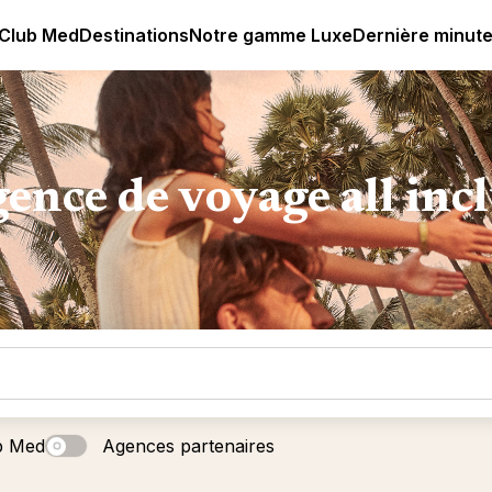
age all-inclusive
Club Med | Séjours Tout Compris haut de
 Club Med
Destinations
Notre gamme Luxe
Dernière minut
ence de voyage all inc
b Med
Agences partenaires