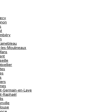
ecy
gnon
s
st
mbéry
on
tainebleau
y-les-Moulineaux
Mans
ent
seille
tpellier
tes
es
s
iers
nes
nt-Germain-en-Laye
nt-Raphaël
lis
nville
louse
ence