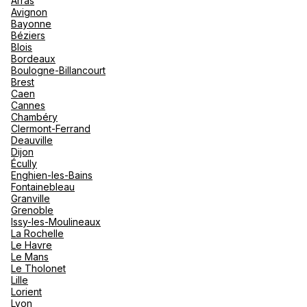
Arras
nou
Avignon
Océan 
A
Bayonne
Béziers
Blois
Bordeaux
Boulogne-Billancourt
Brest
Caen
Cannes
Chambéry
Clermont-Ferrand
Deauville
Dijon
Écully
Enghien-les-Bains
Fontainebleau
Granville
Grenoble
Issy-les-Moulineaux
La Rochelle
Le Havre
Le Mans
Le Tholonet
Lille
Lorient
Lyon