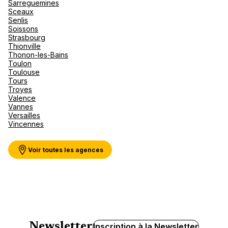
Sarreguemines
Sceaux
Senlis
Soissons
Strasbourg
Thionville
Thonon-les-Bains
Toulon
Toulouse
Tours
Troyes
Valence
Vannes
Versailles
Vincennes
Voir toutes les agences
Newsletter
Inscription à la Newsletter