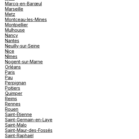
Marcq-en-Barœul
Marseille
Metz
Montceau-les-Mines
Montpellier
Mulhouse
Nancy
Nantes
Neuilly-sur-Seine
Nice
Nîmes
Nogent-sur-Marne
Orléans
Paris
Pau
Perpignan
Poitiers
Quimper
Reims
Rennes
Rouen
Saint-Étienne
Saint-Germain-en-Laye
Saint-Malo
Saint-Maur-des-Fossés
Saint-Raphaël