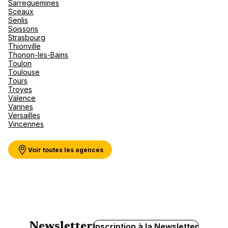
Sarreguemines
Sceaux
Senlis
Soissons
Strasbourg
Thionville
Thonon-les-Bains
Toulon
Toulouse
Tours
Troyes
Valence
Vannes
Versailles
Vincennes
Voir toutes les agences
Newsletter
Inscription à la Newsletter