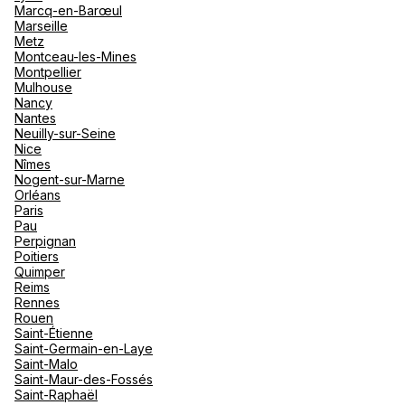
Marcq-en-Barœul
Marseille
Metz
Montceau-les-Mines
Montpellier
Mulhouse
Nancy
Nantes
Neuilly-sur-Seine
Nice
Nîmes
Nogent-sur-Marne
Orléans
Paris
Pau
Perpignan
Poitiers
Quimper
Reims
Rennes
Rouen
Saint-Étienne
Saint-Germain-en-Laye
Saint-Malo
Saint-Maur-des-Fossés
Saint-Raphaël