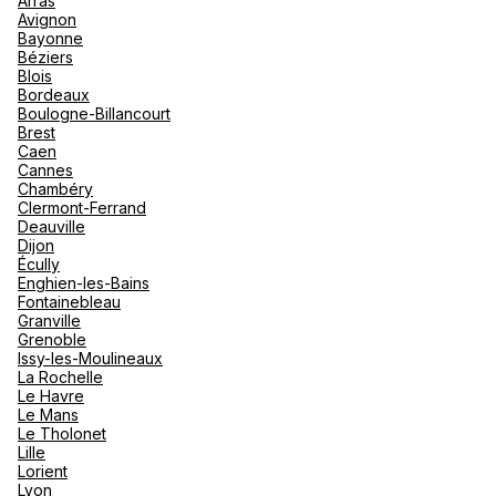
Arras
nou
Avignon
Océan 
A
Bayonne
Béziers
Blois
Bordeaux
Boulogne-Billancourt
Brest
Caen
Cannes
Chambéry
Clermont-Ferrand
Deauville
Dijon
Écully
Enghien-les-Bains
Fontainebleau
Granville
Grenoble
Issy-les-Moulineaux
La Rochelle
Le Havre
Le Mans
Le Tholonet
Lille
Lorient
Lyon