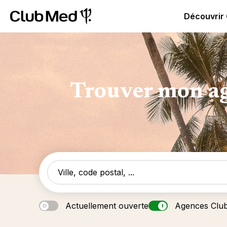
Club Med | Séjours Tout Compris haut de gamme ou voy
Découvrir
Trouver mon ag
Actuellement ouverte
Agences Clu