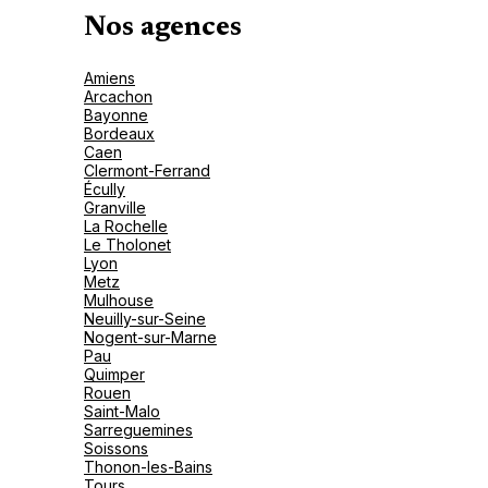
Nos agences
Amiens
Arcachon
Bayonne
Bordeaux
Caen
Clermont-Ferrand
Écully
Granville
La Rochelle
Le Tholonet
Lyon
Metz
Mulhouse
Neuilly-sur-Seine
Nogent-sur-Marne
Pau
Quimper
Rouen
Saint-Malo
Sarreguemines
Soissons
Thonon-les-Bains
Tours