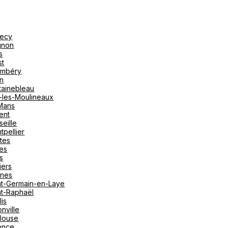
ecy
gnon
s
st
mbéry
on
tainebleau
y-les-Moulineaux
Mans
ent
seille
tpellier
tes
es
s
iers
nes
nt-Germain-en-Laye
nt-Raphaël
lis
nville
louse
ence