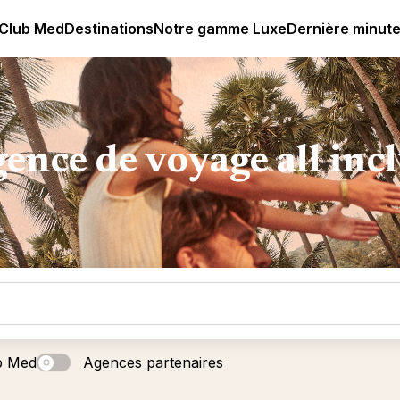
age all-inclusive
Club Med | Séjours Tout Compris haut de
 Club Med
Destinations
Notre gamme Luxe
Dernière minut
ence de voyage all inc
b Med
Agences partenaires