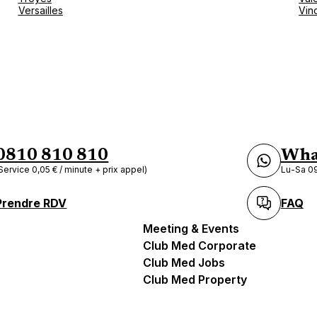
Versailles
Vin
0810 810 810
Wha
Service 0,05 € / minute + prix appel)
Lu-Sa 09
Prendre RDV
FAQ
Meeting & Events
Club Med Corporate
Club Med Jobs
Club Med Property