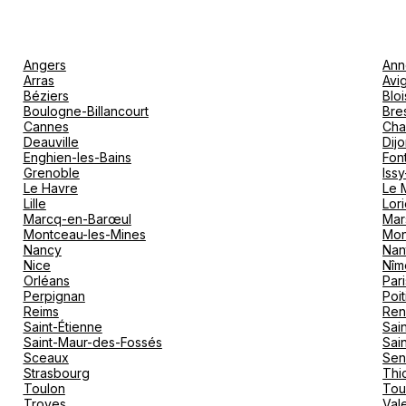
Angers
Ann
Arras
Avi
Béziers
Bloi
Boulogne-Billancourt
Bre
Cannes
Cha
Deauville
Dij
Enghien-les-Bains
Fon
Grenoble
Iss
Le Havre
Le 
Lille
Lori
Marcq-en-Barœul
Mar
Montceau-les-Mines
Mon
Nancy
Nan
Nice
Nîm
Orléans
Pari
Perpignan
Poit
Reims
Ren
Saint-Étienne
Sai
Saint-Maur-des-Fossés
Sai
Sceaux
Sen
Strasbourg
Thio
Toulon
Tou
Troyes
Val