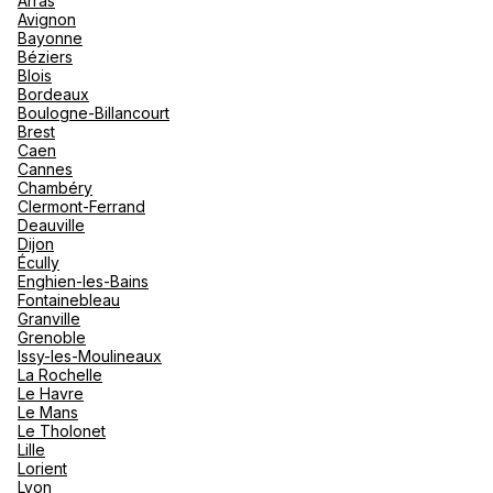
Arras
nou
Avignon
Océan 
A
Bayonne
Béziers
Blois
Bordeaux
Boulogne-Billancourt
Brest
Caen
Cannes
Chambéry
Clermont-Ferrand
Deauville
Dijon
Écully
Enghien-les-Bains
Fontainebleau
Granville
Grenoble
Issy-les-Moulineaux
La Rochelle
Le Havre
Le Mans
Le Tholonet
Lille
Lorient
Lyon