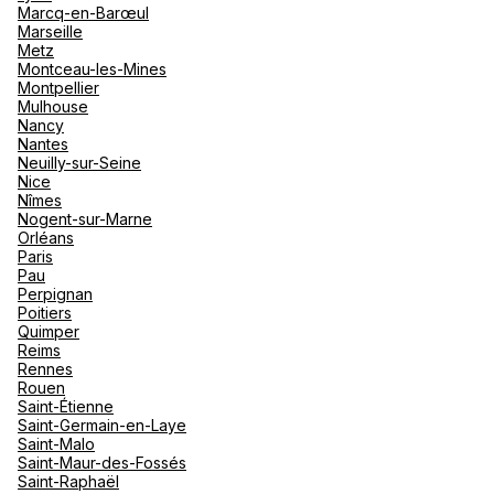
Marcq-en-Barœul
Marseille
Metz
Montceau-les-Mines
Montpellier
Mulhouse
Nancy
Nantes
Neuilly-sur-Seine
Nice
Nîmes
Nogent-sur-Marne
Orléans
Paris
Pau
Perpignan
Poitiers
Quimper
Reims
Rennes
Rouen
Saint-Étienne
Saint-Germain-en-Laye
Saint-Malo
Saint-Maur-des-Fossés
Saint-Raphaël