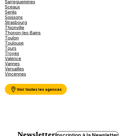
Sarreguemines
Sceaux
Senlis
Soissons
Strasbourg
Thionville
Thonon-les-Bains
Toulon
Toulouse
Tours
Troyes
Valence
Vannes
Versailles
Vincennes
Voir toutes les agences
Newsletter
Inscription à la Newsletter