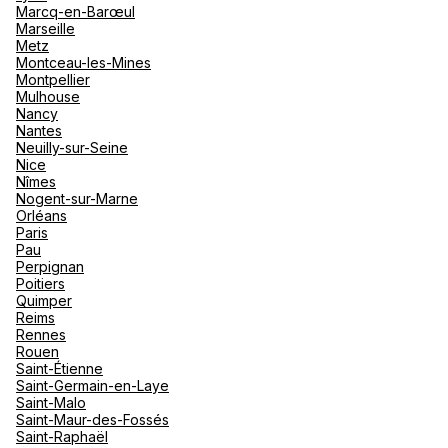
Marcq-en-Barœul
Marseille
Metz
Montceau-les-Mines
Montpellier
Mulhouse
Nancy
Nantes
Neuilly-sur-Seine
Nice
Nîmes
Nogent-sur-Marne
Orléans
Paris
Pau
Perpignan
Poitiers
Quimper
Reims
Rennes
Rouen
Saint-Étienne
Saint-Germain-en-Laye
Saint-Malo
Saint-Maur-des-Fossés
Saint-Raphaël