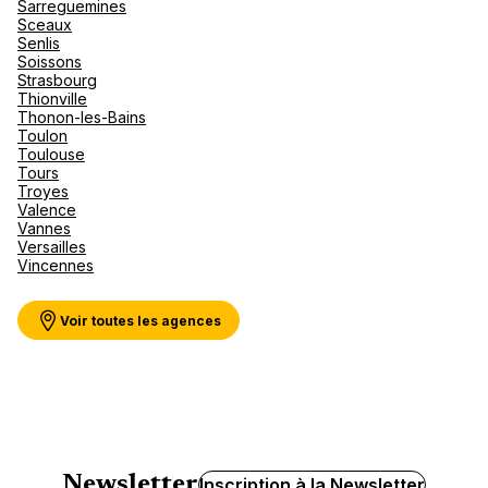
Sarreguemines
Sceaux
Senlis
Soissons
Strasbourg
Thionville
Thonon-les-Bains
Toulon
Toulouse
Tours
Troyes
Valence
Vannes
Versailles
Vincennes
Voir toutes les agences
Newsletter
Inscription à la Newsletter