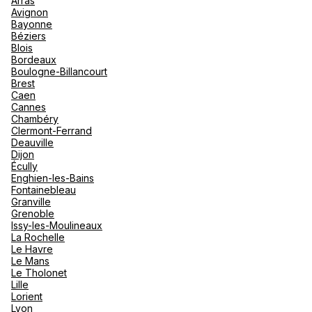
Arras
nou
Avignon
Océan 
A
Bayonne
Béziers
Blois
Bordeaux
Boulogne-Billancourt
Brest
Caen
Cannes
Chambéry
Clermont-Ferrand
Deauville
Dijon
Écully
Enghien-les-Bains
Fontainebleau
Granville
Grenoble
Issy-les-Moulineaux
La Rochelle
Le Havre
Le Mans
Le Tholonet
Lille
Lorient
Lyon