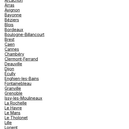
Arcachon
nou
Arras
Océan 
A
Avignon
Bayonne
Béziers
Blois
Bordeaux
Boulogne-Billancourt
Brest
Caen
Cannes
Chambéry
Clermont-Ferrand
Deauville
Dijon
Écully
Enghien-les-Bains
Fontainebleau
Granville
Grenoble
Issy-les-Moulineaux
La Rochelle
Le Havre
Le Mans
Le Tholonet
Lille
Lorient