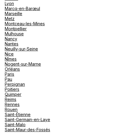
Lyon
Marcq-en-Barœul
Marseille
Metz
Montceau-les-Mines
Montpellier
Mulhouse
Nancy
Nantes
Neuilly-sur-Seine
Nice
Nîmes
Nogent-sur-Marne
Orléans
Paris
Pau
Perpignan
Poitiers
Quimper
Reims
Rennes
Rouen
Saint-Étienne
Saint-Germain-en-Laye
Saint-Malo
Saint-Maur-des-Fossés