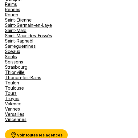
Reims
Rennes
Rouen
Saint-Étienne
Saint-Germain-en-Laye
Saint-Malo
Saint-Maur-des-Fossés
Saint-Raphaël
Sarreguemines
Sceaux
Senlis
Soissons
Strasbourg
Thionville
Thonon-les-Bains
Toulon
Toulouse
Tours
Troyes
Valence
Vannes
Versailles
Vincennes
Voir toutes les agences