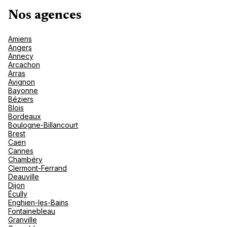
nou
Océan 
A
Nos agences
Amiens
Angers
Annecy
Arcachon
Arras
Avignon
Bayonne
Béziers
Blois
Bordeaux
Boulogne-Billancourt
Brest
Caen
Cannes
Chambéry
Clermont-Ferrand
Deauville
Dijon
Écully
Enghien-les-Bains
Fontainebleau
Granville