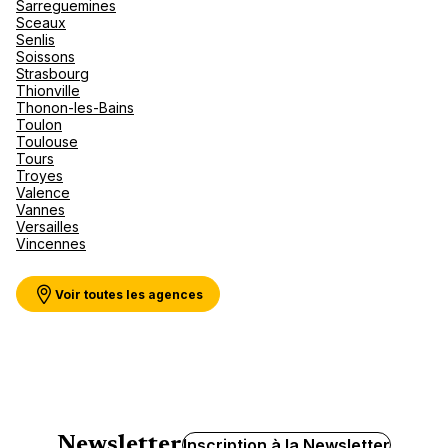
Sarreguemines
Sceaux
Senlis
Soissons
Strasbourg
Thionville
Thonon-les-Bains
Toulon
Toulouse
Tours
Troyes
Valence
Vannes
Versailles
Vincennes
Voir toutes les agences
Newsletter
Inscription à la Newsletter