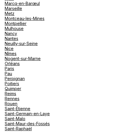
Marcq-en-Barœul
Marseille
Metz
Montceau-les-Mines
Montpellier
Mulhouse
Nancy
Nantes
Neuilly-sur-Seine
Nice
Nîmes
Nogent-sur-Marne
Orléans
Paris
Pau
Perpignan
Poitiers
Quimper
Reims
Rennes
Rouen
Saint-Étienne
Saint-Germain-en-Laye
Saint-Malo
Saint-Maur-des-Fossés
Saint-Raphaël