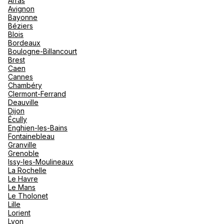
Arras
nou
Avignon
Océan 
A
Bayonne
Béziers
Blois
Bordeaux
Boulogne-Billancourt
Brest
Caen
Cannes
Chambéry
Clermont-Ferrand
Deauville
Dijon
Écully
Enghien-les-Bains
Fontainebleau
Granville
Grenoble
Issy-les-Moulineaux
La Rochelle
Le Havre
Le Mans
Le Tholonet
Lille
Lorient
Lyon