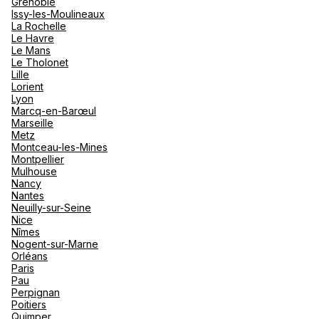
Grenoble
Issy-les-Moulineaux
La Rochelle
Le Havre
Le Mans
Le Tholonet
Lille
Lorient
Lyon
Marcq-en-Barœul
Marseille
Metz
Montceau-les-Mines
Montpellier
Mulhouse
Nancy
Nantes
Neuilly-sur-Seine
Nice
Nîmes
Nogent-sur-Marne
Orléans
Paris
Pau
Perpignan
Poitiers
Quimper