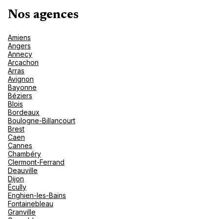
nou
Océan 
A
Nos agences
Amiens
Angers
Annecy
Arcachon
Arras
Avignon
Bayonne
Béziers
Blois
Bordeaux
Boulogne-Billancourt
Brest
Caen
Cannes
Chambéry
Clermont-Ferrand
Deauville
Dijon
Écully
Enghien-les-Bains
Fontainebleau
Granville