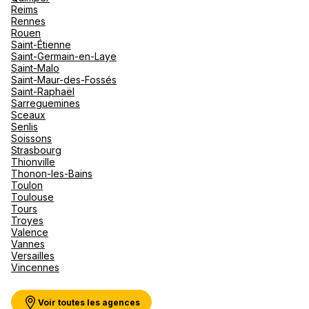
Reims
Rennes
Rouen
Saint-Étienne
Saint-Germain-en-Laye
Saint-Malo
Saint-Maur-des-Fossés
Saint-Raphaël
Sarreguemines
Sceaux
Senlis
Soissons
Strasbourg
Thionville
Thonon-les-Bains
Toulon
Toulouse
Tours
Troyes
Valence
Vannes
Versailles
Vincennes
Voir toutes les agences